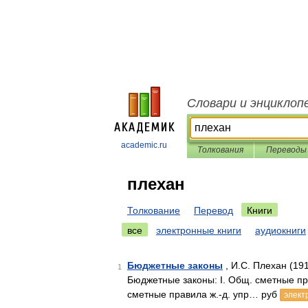
Словари и энциклоп
academic.ru
Толкования
Переводы
плехан
Толкование
Перевод
Книги
все
электронные книги
аудиокниги
Бюджетные законы
, И.С. Плехан (19
1
Бюджетные законы: I. Общ. сметные прав
сметные правила ж.-д. упр… руб
элект