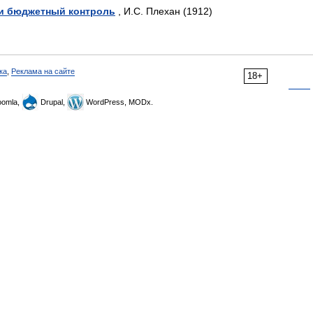
 и бюджетный контроль
, И.С. Плехан (1912)
ка
,
Реклама на сайте
18+
omla,
Drupal,
WordPress, MODx.